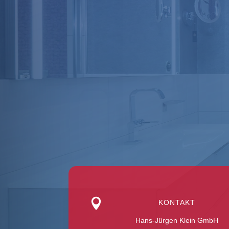

KONTAKT
Hans-Jürgen Klein GmbH