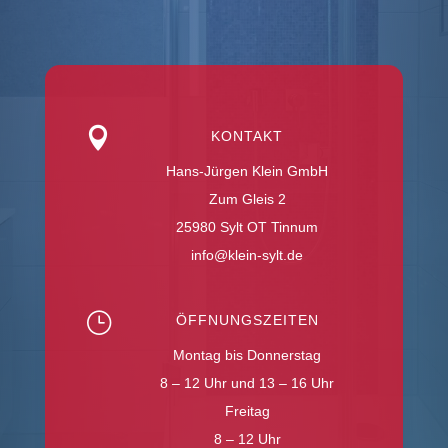

KONTAKT
Hans-Jürgen Klein GmbH
Zum Gleis 2
25980 Sylt OT Tinnum
info@klein-sylt.de
}
ÖFFNUNGSZEITEN
Montag bis Donnerstag
8 – 12 Uhr und 13 – 16 Uhr
Freitag
8 – 12 Uhr